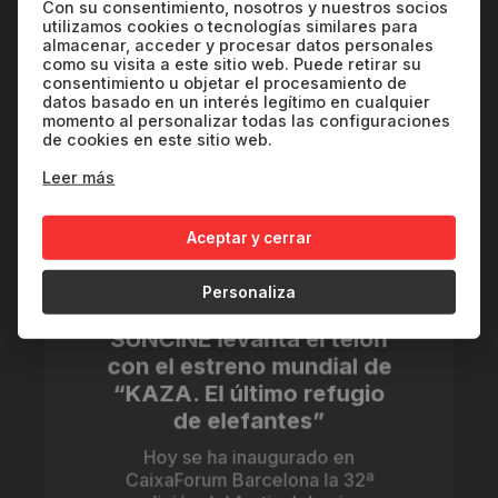
Con su consentimiento, nosotros y nuestros socios
ambiental, el documental muestra
utilizamos cookies o tecnologías similares para
la belleza y fragilidad de los
almacenar, acceder y procesar datos personales
paisajes polares y hace un
como su visita a este sitio web. Puede retirar su
llamamiento urgente a la acción
consentimiento u objetar el procesamiento de
datos basado en un interés legítimo en cualquier
climática.
momento al personalizar todas las configuraciones
de cookies en este sitio web.
Leer más
Aceptar y cerrar
Personaliza
SUNCINE levanta el telón
con el estreno mundial de
“KAZA. El último refugio
de elefantes”
Hoy se ha inaugurado en
CaixaForum Barcelona la 32ª