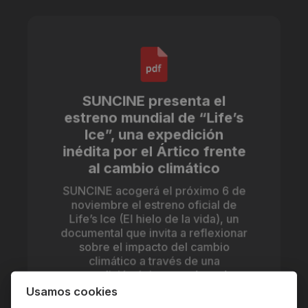
SUNCINE presenta el
estreno mundial de “Life’s
Ice”, una expedición
inédita por el Ártico frente
al cambio climático
SUNCINE acogerá el próximo 6 de
noviembre el estreno oficial de
Life’s Ice (El hielo de la vida), un
documental que invita a reflexionar
sobre el impacto del cambio
climático a través de una
expedición única por el sur de
Groenlandia. Combinando
Usamos cookies
aventura, naturaleza y conciencia