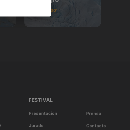
ARG - 30'
FESTIVAL
Presentación
Prensa
E
Jurado
Contacto