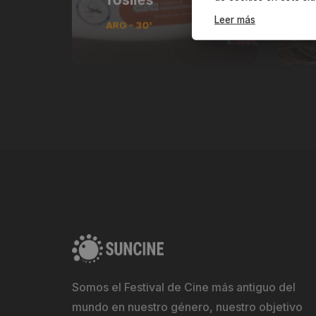
Leer más
ARG - 30'
Somos el Festival de Cine más antiguo del
mundo en nuestro género, nuestro objetivo