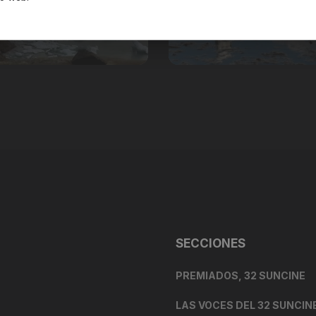
ARG - 30'
ARG - 30'
SECCIONES
PREMIADOS, 32 SUNCINE
LAS VOCES DEL 32 SUNCIN