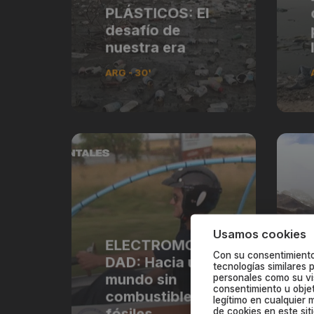
PLÁSTICOS: El
desafío de
nuestra era
ARG - 30'
Usamos cookies
ELECTROMOVILI
Con su consentimiento
DAD: Hacia un
tecnologías similares
mundo sin
personales como su vis
consentimiento u obje
combustibles
legítimo en cualquier 
fósiles
de cookies en este sit