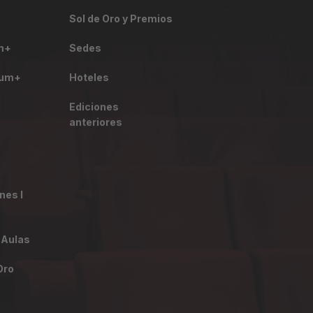
Sol de Oro y Premios
um+
Sedes
rum+
Hoteles
Ediciones
anteriores
es I
 Aulas
Oro