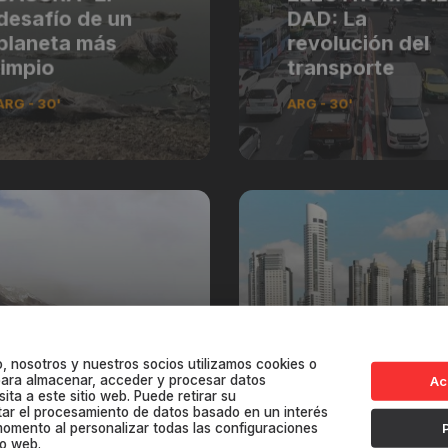
desafío de un
DAD: La
planeta más
revolución del
limpio
transporte
ARG - 30'
ARG - 30'
, nosotros y nuestros socios utilizamos cookies o
 para almacenar, acceder y procesar datos
Ac
RENOVABLES:
ita a este sitio web. Puede retirar su
tar el procesamiento de datos basado en un interés
Energías del
HUMEDALES: El
momento al personalizar todas las configuraciones
futuro
tesoro invisible
io web.