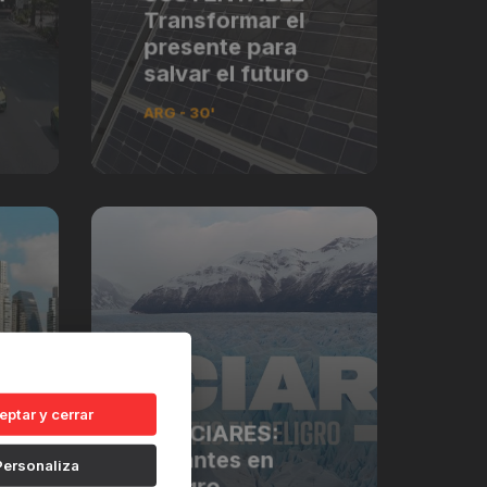
Transformar el
presente para
salvar el futuro
ARG - 30'
eptar y cerrar
GLACIARES:
Gigantes en
Personaliza
peligro