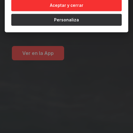
Illegal Every Day
Aceptar y cerrar
Tomorrow"
Personaliza
Ver en la App