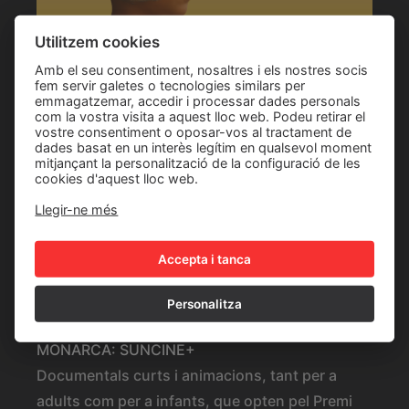
Utilitzem cookies
MIRADES: SUNCINE+
Amb el seu consentiment, nosaltres i els nostres socis
Una mirada global del planeta través de
fem servir galetes o tecnologies similars per
emmagatzemar, accedir i processar dades personals
diferents documentals, que opten pel Premi
com la vostra visita a aquest lloc web. Podeu retirar el
vostre consentiment o oposar-vos al tractament de
Mirades.
dades basat en un interès legítim en qualsevol moment
mitjançant la personalització de la configuració de les
cookies d'aquest lloc web.
Llegir-ne més
Accepta i tanca
Personalitza
MONARCA: SUNCINE+
Documentals curts i animacions, tant per a
adults com per a infants, que opten pel Premi