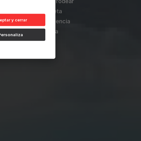
a expedición única: rodear
as marinas, en completa
eptar y cerrar
o una hazaña de resistencia
tica, al enfrentarse a
Personaliza