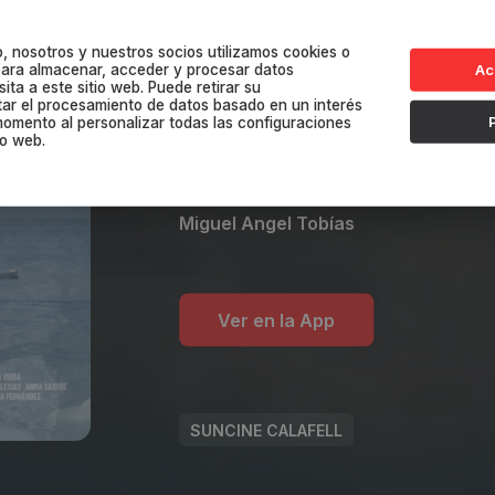
Cuatro aventureros emprenden un
el sur de Groenlandia en biciclet
, nosotros y nuestros socios utilizamos cookies o
 para almacenar, acceder y procesar datos
Ac
autosuficiencia. Su viaje es tant
ita a este sitio web. Puede retirar su
tar el procesamiento de datos basado en un interés
como un acto de conciencia climá
momento al personalizar todas las configuraciones
io web.
glaciares en ...
Miguel Angel Tobías
Ver en la App
SUNCINE CALAFELL