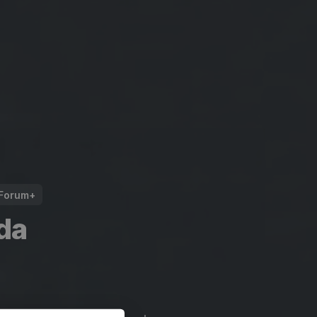
aForum+
ida