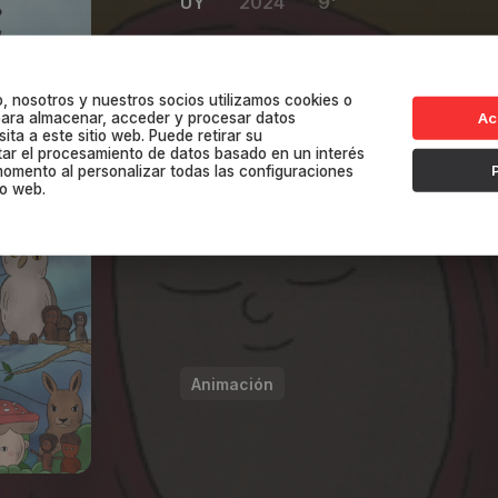
UY
2024
9'
Una niña de vacaciones se pierde
, nosotros y nuestros socios utilizamos cookies o
con una tribu de espíritus de la 
 para almacenar, acceder y procesar datos
Ac
ita a este sitio web. Puede retirar su
valiosa lección para llevar de regre
tar el procesamiento de datos basado en un interés
momento al personalizar todas las configuraciones
io web.
Bianca Vázuqez
Animación