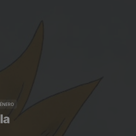
GÉNERO
la