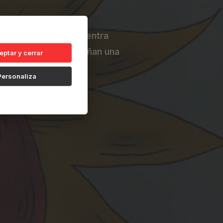
 en el mar y se encuentra
naturaleza que le enseñan una
eptar y cerrar
so a la orilla.
Personaliza