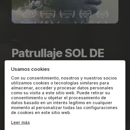
Patrullaje SOL DE
ORO MEJOR
Usamos cookies
DOCUMENTAL
Con su consentimiento, nosotros y nuestros socios
utilizamos cookies o tecnologías similares para
almacenar, acceder y procesar datos personales
como su visita a este sitio web. Puede retirar su
NIC
2023
80'
consentimiento u objetar el procesamiento de
datos basado en un interés legítimo en cualquier
momento al personalizar todas las configuraciones
de cookies en este sitio web.
La crisis de los bosques tropicales de
Leer más
Centroamérica impulsa una misión heroica