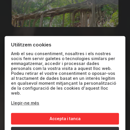
MIRADES: SUNCINE+
Utilitzem cookies
Savia Guanacaste
Amb el seu consentiment, nosaltres i els nostres
socis fem servir galetes o tecnologies similars per
emmagatzemar, accedir i processar dades
personals com la vostra visita a aquest lloc web.
Podeu retirar el vostre consentiment o oposar-vos
ESP
2025
47'
al tractament de dades basat en un interès legítim
en qualsevol moment mitjançant la personalització
de la configuració de les cookies d'aquest lloc
web.
En un món cada cop més amenaçat pels
incendis forestals, l’associació SOS
Llegir-ne més
WILDFIRE lidera una missió global per
Accepta i tanca
reforçar la prevenció, la gestió i la