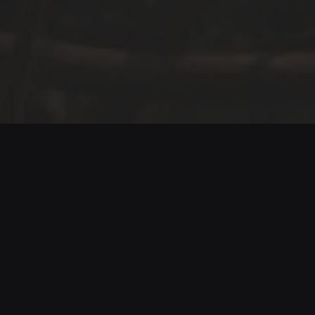
Savia Guanacaste
En un món cada cop més amenaçat pels
incendis forestals, l’associació SOS WILDFIRE
lidera una missió global per reforçar la