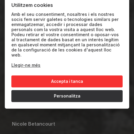
OFICIAL Ñ: Cinemes | CaixaForum+
Utilitzem cookies
The Unfixing
Amb el seu consentiment, nosaltres i els nostres
socis fem servir galetes o tecnologies similars per
emmagatzemar, accedir i processar dades
personals com la vostra visita a aquest lloc web.
SP/USA
2024
77'
Podeu retirar el vostre consentiment o oposar-vos
al tractament de dades basat en un interès legítim
en qualsevol moment mitjançant la personalització
de la configuració de les cookies d'aquest lloc
Una fusió lírica de vida i paisatge, THE
web.
UNFIXING revela el camí d’una mare des
Llegir-ne més
de la malaltia fins a la curació i des de la
Accepta i tanca
desesperança climàtica fins al sentiment
de pertinença a la Terra. A mesura que la
Personalitza
crisi climàtica s’agreuja, una malaltia ...
Nicole Betancourt