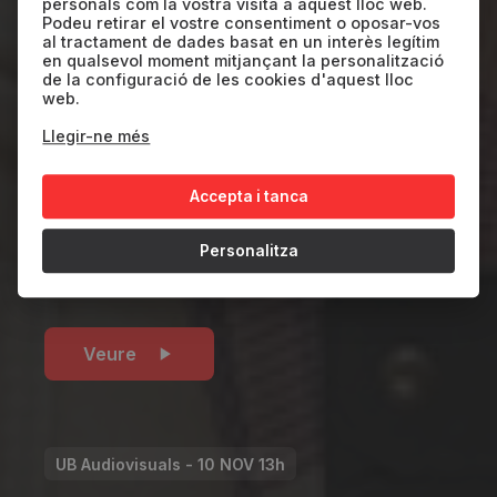
Panels Sobre la
personals com la vostra visita a aquest lloc web.
Podeu retirar el vostre consentiment o oposar-vos
al tractament de dades basat en un interès legítim
Sostenibilitat en el
en qualsevol moment mitjançant la personalització
de la configuració de les cookies d'aquest lloc
Cinema
web.
Llegir-ne més
SP
2024
25'
Accepta i tanca
Personalitza
SUNCINE/ICAA
Veure
UB Audiovisuals - 10 NOV 13h